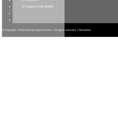
07/08/2026
Nº pagine viste 66466
© Copyright 2015 Azienda Agricola Adua . All rights reserved. |
Disclaimer