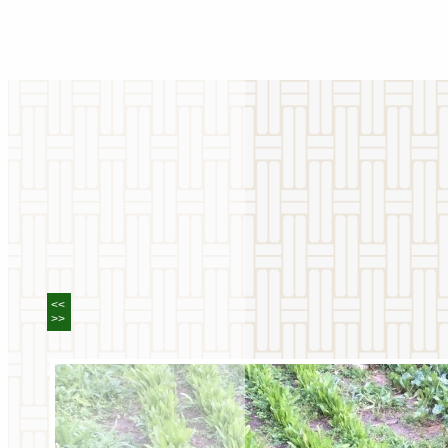
<<
>>