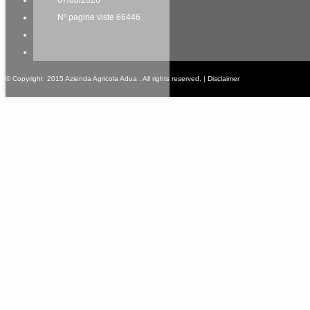
07/08/2026
Nº pagine viste 66446
© Copyright 2015 Azienda Agricola Adua . All rights reserved. |
Disclaimer