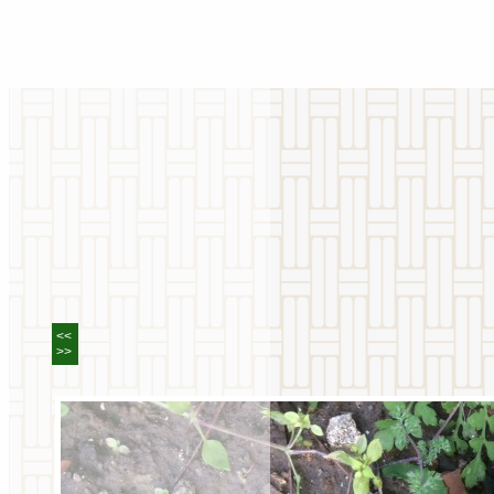
<<
>>