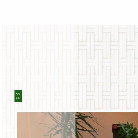
<<
>>